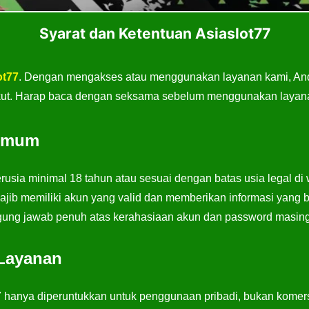
Syarat dan Ketentuan Asiaslot77
ot77
. Dengan mengakses atau menggunakan layanan kami, And
rikut. Harap baca dengan seksama sebelum menggunakan layan
 Umum
usia minimal 18 tahun atau sesuai dengan batas usia legal di
jib memiliki akun yang valid dan memberikan informasi yang be
ung jawab penuh atas kerahasiaan akun dan password masin
Layanan
 hanya diperuntukkan untuk penggunaan pribadi, bukan komersi