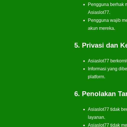
Pengguna berhak me
Asiaslot77.
Pengguna wajib mem
akun mereka.
5. Privasi dan 
Asiaslot77 berkomi
Informasi yang dib
platform.
6. Penolakan T
Asiaslot77 tidak b
layanan.
Asiaslot77 tidak m