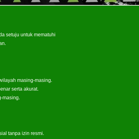
a setuju untuk mematuhi
an.
 wilayah masing-masing.
nar serta akurat.
g-masing.
al tanpa izin resmi.