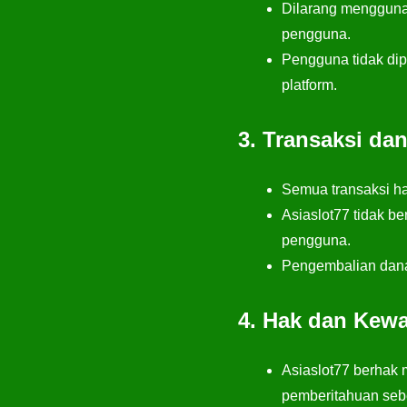
Dilarang menggunak
pengguna.
Pengguna tidak dip
platform.
3. Transaksi d
Semua transaksi ha
Asiaslot77 tidak b
pengguna.
Pengembalian dana 
4. Hak dan Kewa
Asiaslot77 berhak
pemberitahuan seb