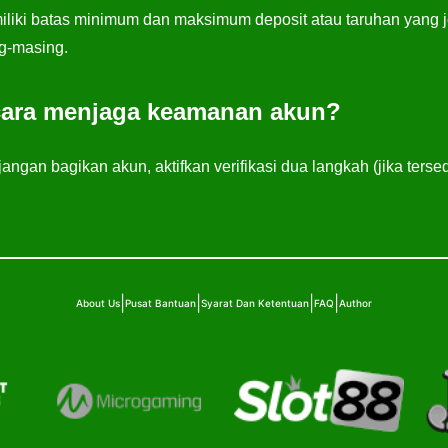
liki batas minimum dan maksimum deposit atau taruhan yang jel
g-masing.
cara menjaga keamanan akun?
angan bagikan akun, aktifkan verifikasi dua langkah (jika tersed
|
|
|
|
About Us
Pusat Bantuan
Syarat Dan Ketentuan
FAQ
Author