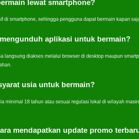
bermain lewat smartphone?
nsif di smartphone, sehingga pengguna dapat bermain kapan saj
 mengunduh aplikasi untuk bermain?
isa langsung diakses melalui browser di desktop maupun smart
ahan.
syarat usia untuk bermain?
a minimal 18 tahun atau sesuai regulasi lokal di wilayah masi
cara mendapatkan update promo terbar