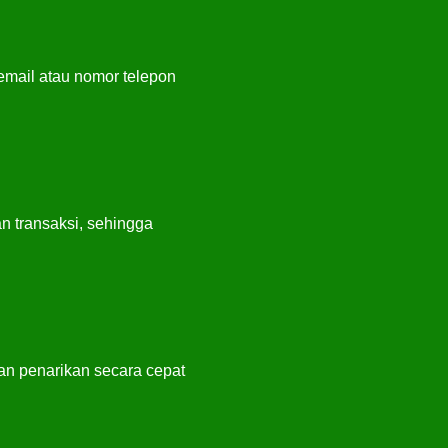
si email atau nomor telepon
n transaksi, sehingga
dan penarikan secara cepat