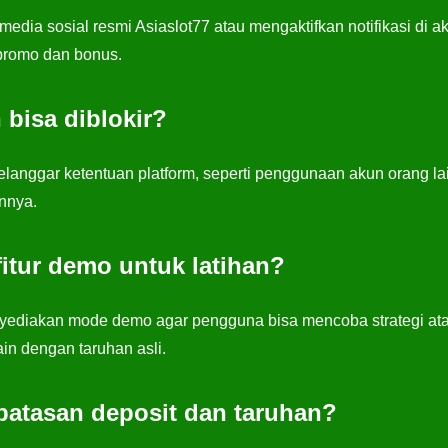
edia sosial resmi Asiaslot77 atau mengaktifkan notifikasi di 
 promo dan bonus.
 bisa diblokir?
melanggar ketentuan platform, seperti penggunaan akun orang la
innya.
fitur demo untuk latihan?
ediakan mode demo agar pengguna bisa mencoba strategi at
n dengan taruhan asli.
batasan deposit dan taruhan?