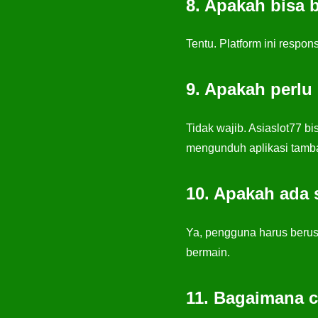
8. Apakah bisa 
Tentu. Platform ini respo
9. Apakah perlu
Tidak wajib. Asiaslot77 b
mengunduh aplikasi tamb
10. Apakah ada 
Ya, pengguna harus berusi
bermain.
11. Bagaimana 