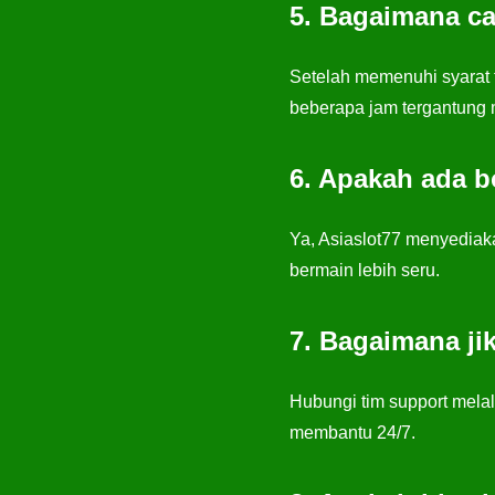
5. Bagaimana c
Setelah memenuhi syarat 
beberapa jam tergantung
6. Apakah ada 
Ya, Asiaslot77 menyedia
bermain lebih seru.
7. Bagaimana ji
Hubungi tim support mela
membantu 24/7.