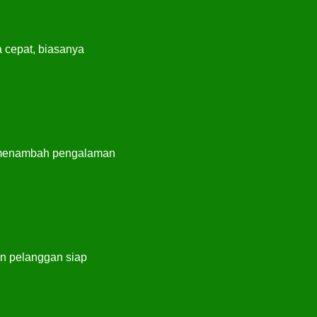
 cepat, biasanya
k menambah pengalaman
an pelanggan siap