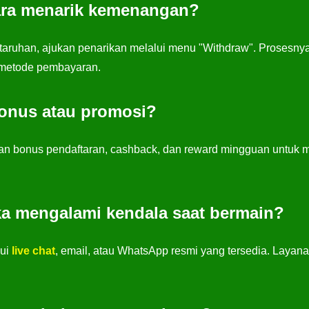
ara menarik kemenangan?
taruhan, ajukan penarikan melalui menu "Withdraw". Prosesnya
 metode pembayaran.
bonus atau promosi?
kan bonus pendaftaran, cashback, dan reward mingguan untu
ka mengalami kendala saat bermain?
lui
live chat
, email, atau WhatsApp resmi yang tersedia. Layan