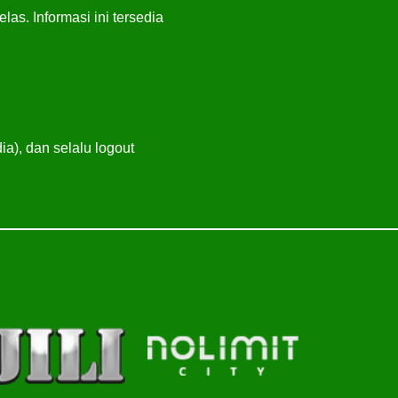
as. Informasi ini tersedia
ia), dan selalu logout